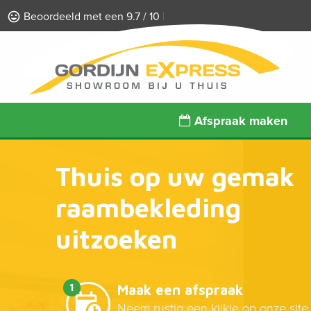
Beoordeeld met een 9.7 / 10
Afspraak maken
Thuis op uw gemak
raambekleding
uitzoeken
1
Maak een afspraak
Neem rustig een kijkje op onze site