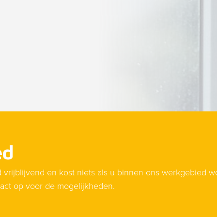
ed
d vrijblijvend en kost niets als u binnen ons werkgebied w
act op voor de mogelijkheden.