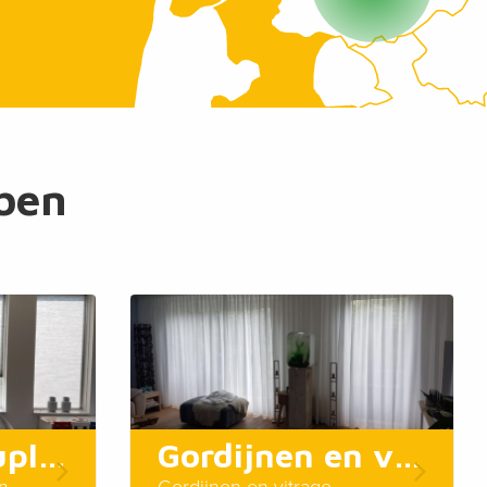
bben
Plissé- en dupligordijnen
Gordijnen en vitrage
en
Gordijnen en vitrage