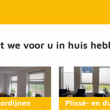
 we voor u in huis he
ordijnen
ijnen
Plissé- en dupligordijn