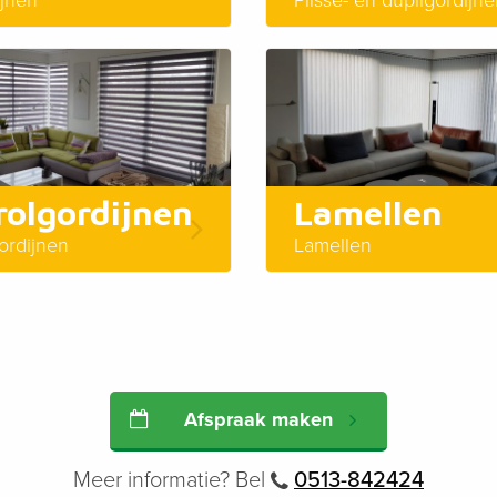
olgordijnen
Lamellen
ordijnen
Lamellen
Afspraak maken
Meer informatie? Bel
0513-842424