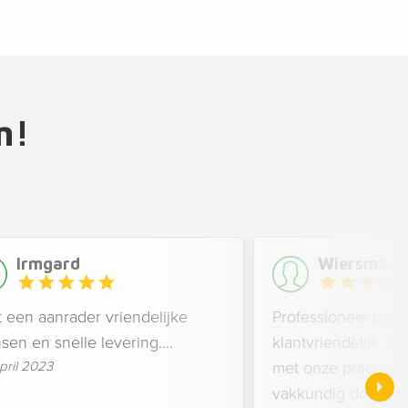
m!
Irmgard
Wiersma
 een aanrader vriendelijke
Professioneel betr
en en snelle levering....
klantvriendelijk. Wij
pril 2023
met onze prachtige
vakkundig door Sie