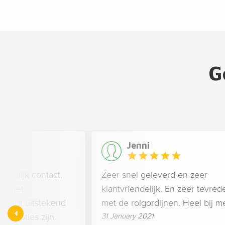
G
Jenni
soonlijk contact.
Zeer snel geleverd en zeer
et het
klantvriendelijk. En zeer tevred
r wordt uitstekend
met de rolgordijnen. Heel bij me
e opties zijn.
31 January 2021