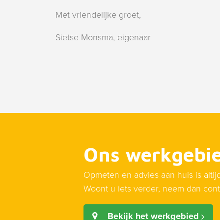
Met vriendelijke groet,
Sietse Monsma, eigenaar
Ons werkgebi
Opmeten en advies aan huis is altij
Woont u iets verder, neem dan cont
Bekijk het werkgebied