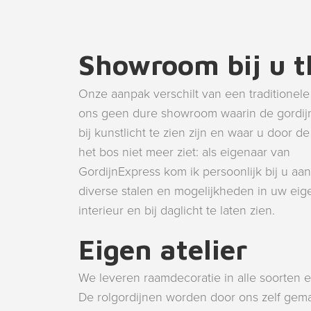
Showroom bij u t
Onze aanpak verschilt van een traditionele 
ons geen dure showroom waarin de gordij
bij kunstlicht te zien zijn en waar u door 
het bos niet meer ziet: als eigenaar van
GordijnExpress kom ik persoonlijk bij u aa
diverse stalen en mogelijkheden in uw eig
interieur en bij daglicht te laten zien.
Eigen atelier
We leveren raamdecoratie in alle soorten 
De rolgordijnen worden door ons zelf gemaa