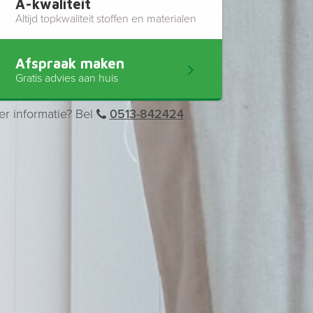
A-kwaliteit
Altijd topkwaliteit stoffen en materialen
Afspraak maken
Gratis advies aan huis
r informatie? Bel
0513-842424