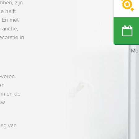
bben, zijn
e helft
! En met
branche,
coratie in
Mee
leveren.
en
eem en de
uw
aag van