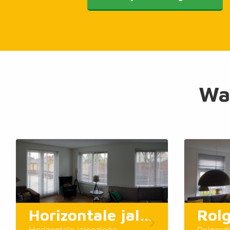
Wat
Horizontale jaloezieën
Rolg
Horizontale jaloezieën
Rolgord