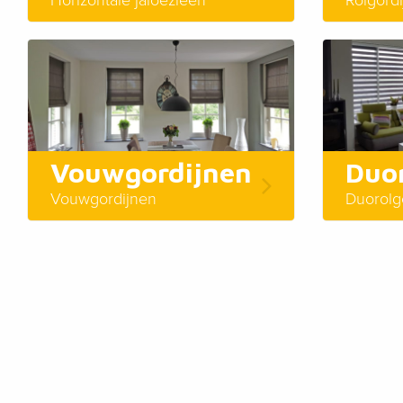
Vouwgordijnen
Duor
Vouwgordijnen
Duorolg