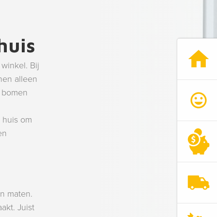
huis
winkel. Bij
nen alleen
de bomen
n huis om
en
en maten.
kt. Juist