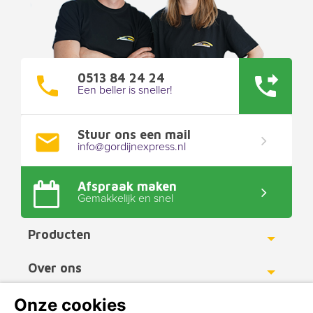
0513 84 24 24
Een beller is sneller!
Stuur ons een mail
info@gordijnexpress.nl
Afspraak maken
Gemakkelijk en snel
Producten
Toggle
Over ons
Toggle
Werkgebied
Onze cookies
Toggle