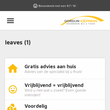
Beoordeeld met een 9.7 / 10
leaves (1)
Gratis advies aan huis
Advies van de specialist bij u thuis!
Vrijblijvend = vrijblijvend
Vind u niet wat u zoekt? Even goede
vrienden!
Voordelig