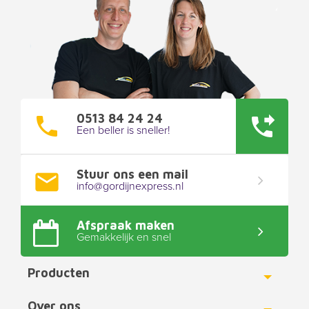
0513 84 24 24
Een beller is sneller!
Stuur ons een mail
info@gordijnexpress.nl
Afspraak maken
Gemakkelijk en snel
Producten
Toggle
Over ons