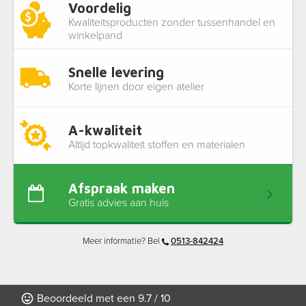
Voordelig
Kwaliteitsproducten zonder tussenhandel en
winkelpand
Snelle levering
Korte lijnen door eigen atelier
A-kwaliteit
Altijd topkwaliteit stoffen en materialen
Afspraak maken
Gratis advies aan huis
Meer informatie? Bel
0513-842424
Beoordeeld met een 9.7 / 10