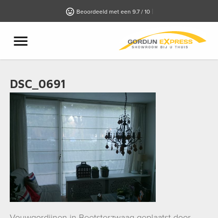
Beoordeeld met een 9.7 / 10
DSC_0691
Vouwgordijnen in Beetsterzwaag geplaatst door