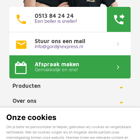
0513 84 24 24
Een beller is sneller!
Stuur ons een mail
info@gordijnexpress.nl
Afspraak maken
Gemakkelijk en snel
Producten
Toggle
Over ons
Toggle
Werkgebied
Onze cookies
Toggle
Om je beter en persoonlijker te helpen, gebruiken wij cookies en vergelijkbare
technieken. Met de cookies volgen wij en mogelijk derde partijen jouw
Copyright ©
GordijnExpress.nl
2016 - 2017
internetgedrag binnen onze website. Hiermee tonen we relevante content en